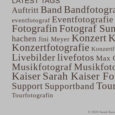
LATEST TAGS
Bandfotogra
Band
Auftritt
Eventfotografie
eventfotograf
Fotografin
Fotograf Su
Konzert
K
hachen
Jini Meyer
Konzertfotografie
Konzertf
Livebilder
livefotos
Max G
Musikfotograf
Musikfoto
Kaiser
Sarah Kaiser Fo
Tou
Support
Supportband
Tourfotografin
© 2026 Sarah Kais