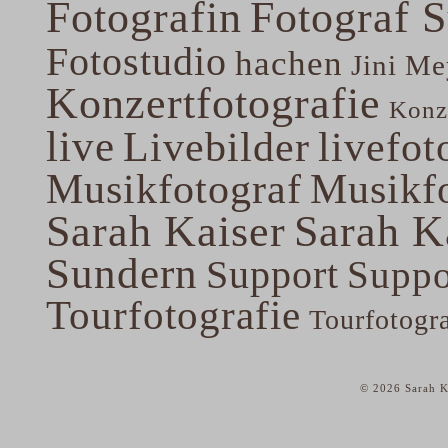
Fotografin
Fotograf 
Fotostudio
hachen
Jini Me
Konzertfotografie
Konze
live
Livebilder
livefot
Musikfotograf
Musikfo
Sarah Kaiser
Sarah K
Sundern
Support
Suppo
Tourfotografie
Tourfotogr
© 2026 Sarah K
home