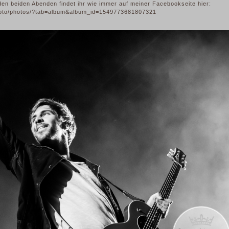
en beiden Abenden findet ihr wie immer auf meiner Facebookseite hier:
foto/photos/?tab=album&album_id=1549773681807321