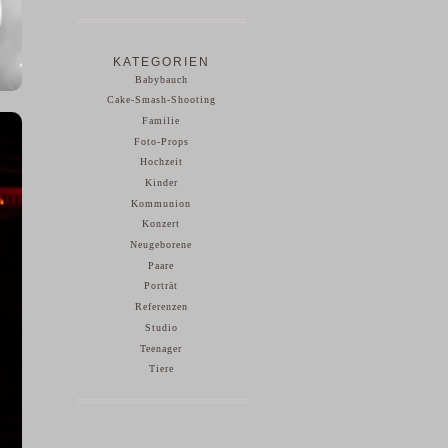
KATEGORIEN
Babybauch
Cake-Smash-Shooting
Familie
Foto-Props
Hochzeit
Kinder
Kommunion
Konzert
Neugeborene
Paare
Porträt
Referenzen
Studio
Teenager
Tiere