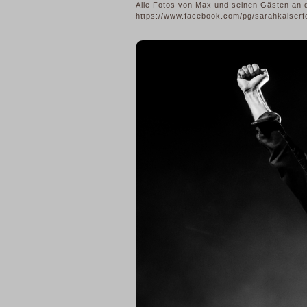
Alle Fotos von Max und seinen Gästen an d
https://www.facebook.com/pg/sarahkaiser