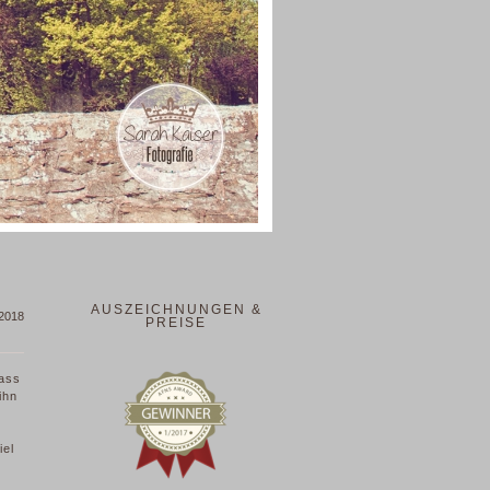
AUSZEICHNUNGEN &
 2018
PREISE
dass
ihn
iel