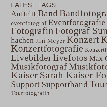
LATEST TAGS
Bandfotogra
Band
Auftritt
Eventfotografie
eventfotograf
Fotografin
Fotograf Su
Konzert
K
hachen
Jini Meyer
Konzertfotografie
Konzertf
Livebilder
livefotos
Max G
Musikfotograf
Musikfoto
Kaiser
Sarah Kaiser Fo
Tou
Support
Supportband
Tourfotografin