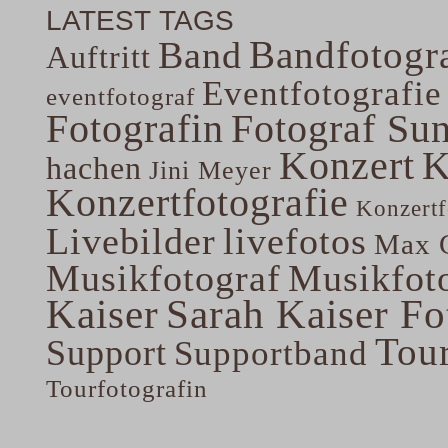
LATEST TAGS
Bandfotogra
Band
Auftritt
Eventfotografie
eventfotograf
Fotografin
Fotograf Su
Konzert
K
hachen
Jini Meyer
Konzertfotografie
Konzertf
Livebilder
livefotos
Max G
Musikfotograf
Musikfoto
Kaiser
Sarah Kaiser Fo
Tou
Support
Supportband
Tourfotografin