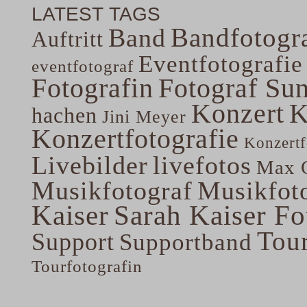
LATEST TAGS
Bandfotogra
Band
Auftritt
Eventfotografie
eventfotograf
Fotografin
Fotograf Su
Konzert
K
hachen
Jini Meyer
Konzertfotografie
Konzertf
Livebilder
livefotos
Max G
Musikfotograf
Musikfoto
Kaiser
Sarah Kaiser Fo
Tou
Support
Supportband
Tourfotografin