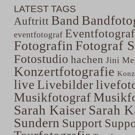
LATEST TAGS
Band
Bandfoto
Auftritt
Eventfotograf
eventfotograf
Fotografin
Fotograf 
Fotostudio
hachen
Jini Me
Konzertfotografie
Konze
live
Livebilder
livefot
Musikfotograf
Musikfo
Sarah Kaiser
Sarah K
Sundern
Support
Suppo