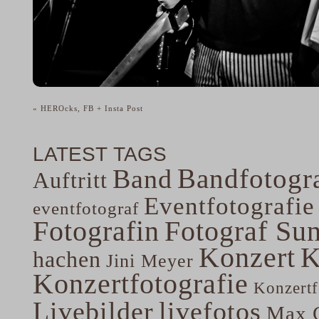
«
HEROcks, FB + Insta Post
LATEST TAGS
Bandfotogra
Band
Auftritt
Eventfotografie
eventfotograf
Fotografin
Fotograf Su
Konzert
K
hachen
Jini Meyer
Konzertfotografie
Konzertf
Livebilder
livefotos
Max G