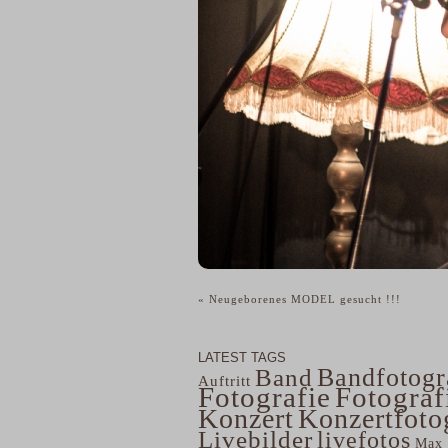
«
Neugeborenes MODEL gesucht !!!
LATEST TAGS
Bandfotogr
Band
Auftritt
Fotografie
Fotograf
Konzert
Konzertfoto
Livebilder
livefotos
Max 