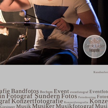
Kundenfo
afie
Bandfotos
Event
Eventfot
Bochum
eventfotograf
in
Fotograf Sundern
Fotos
Foto
Fotoshooting
graf
Konzertfotografie
Konze
Konzertfotografin
Musiker
Musikfotograf
Musi
Musik
Giesinger