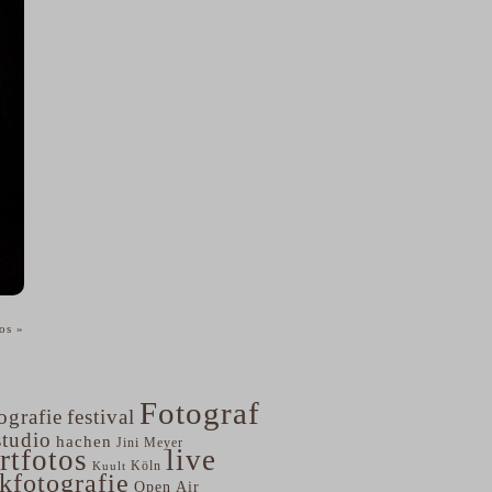
tos
»
Fotograf
ografie
festival
studio
hachen
Jini Meyer
rtfotos
live
Köln
Kuult
kfotografie
Open Air