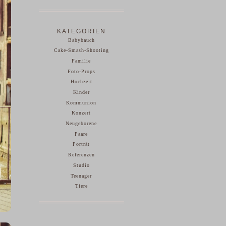
KATEGORIEN
Babybauch
Cake-Smash-Shooting
Familie
Foto-Props
Hochzeit
Kinder
Kommunion
Konzert
Neugeborene
Paare
Porträt
Referenzen
Studio
Teenager
Tiere