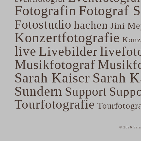
Fotografin
Fotograf 
Fotostudio
hachen
Jini Me
Konzertfotografie
Konze
live
Livebilder
livefot
Musikfotograf
Musikfo
Sarah Kaiser
Sarah K
Sundern
Support
Suppo
Tourfotografie
Tourfotogr
© 2026 Sara
home