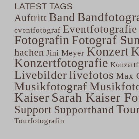
LATEST TAGS
Bandfotogra
Band
Auftritt
Eventfotografie
eventfotograf
Fotografin
Fotograf Su
Konzert
K
hachen
Jini Meyer
Konzertfotografie
Konzertf
Livebilder
livefotos
Max G
Musikfotograf
Musikfoto
Kaiser
Sarah Kaiser Fo
Tou
Support
Supportband
Tourfotografin