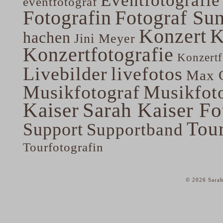
Eventfotografie
eventfotograf
Fotografin
Fotograf Su
Konzert
K
hachen
Jini Meyer
Konzertfotografie
Konzertf
Livebilder
livefotos
Max G
Musikfotograf
Musikfoto
Kaiser
Sarah Kaiser Fo
Tou
Support
Supportband
Tourfotografin
© 2026 Sarah
home