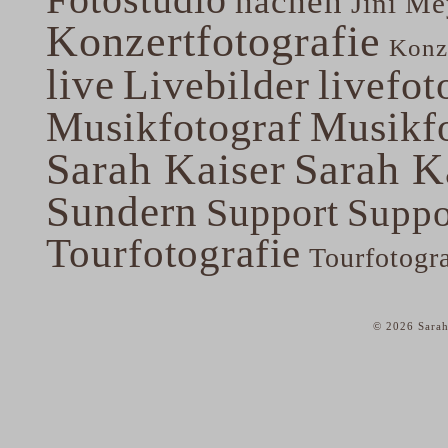
hachen
Jini Me
Konzertfotografie
Konze
live
Livebilder
livefot
Musikfotograf
Musikfo
Sarah Kaiser
Sarah K
Sundern
Support
Suppo
Tourfotografie
Tourfotogr
© 2026 Sarah
home