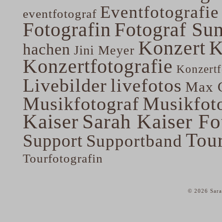
Eventfotografie
eventfotograf
Fotografin
Fotograf Su
Konzert
K
hachen
Jini Meyer
Konzertfotografie
Konzertf
Livebilder
livefotos
Max G
Musikfotograf
Musikfoto
Kaiser
Sarah Kaiser Fo
Tou
Support
Supportband
Tourfotografin
© 2026 Sara
home