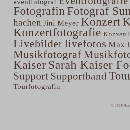
Eventfotografie
eventfotograf
Fotografin
Fotograf Su
Konzert
K
hachen
Jini Meyer
Konzertfotografie
Konzertf
Livebilder
livefotos
Max G
Musikfotograf
Musikfoto
Kaiser
Sarah Kaiser Fo
Tou
Support
Supportband
Tourfotografin
© 2026 Sar
home