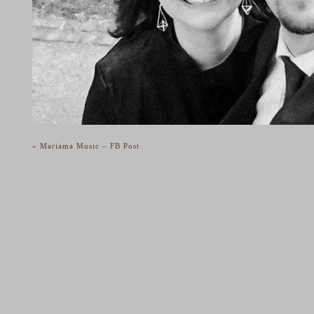
«
Mariama Music – FB Post