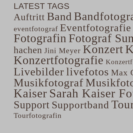
LATEST TAGS
Bandfotogra
Band
Auftritt
Eventfotografie
eventfotograf
Fotografin
Fotograf Su
Konzert
K
hachen
Jini Meyer
Konzertfotografie
Konzertf
Livebilder
livefotos
Max G
Musikfotograf
Musikfoto
Kaiser
Sarah Kaiser Fo
Tou
Support
Supportband
Tourfotografin