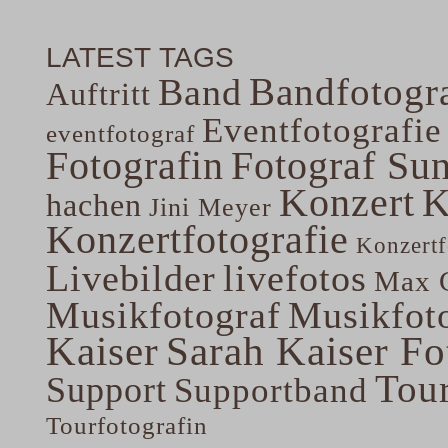
LATEST TAGS
Bandfotogra
Band
Auftritt
Eventfotografie
eventfotograf
Fotografin
Fotograf Su
Konzert
K
hachen
Jini Meyer
Konzertfotografie
Konzertf
Livebilder
livefotos
Max G
Musikfotograf
Musikfoto
Kaiser
Sarah Kaiser Fo
Tou
Support
Supportband
Tourfotografin