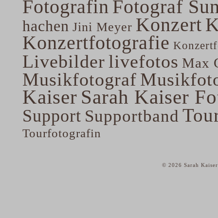
Fotografin
Fotograf Su
Konzert
K
hachen
Jini Meyer
Konzertfotografie
Konzertf
Livebilder
livefotos
Max G
Musikfotograf
Musikfoto
Kaiser
Sarah Kaiser Fo
Tou
Support
Supportband
Tourfotografin
© 2026 Sarah Kaiser
home