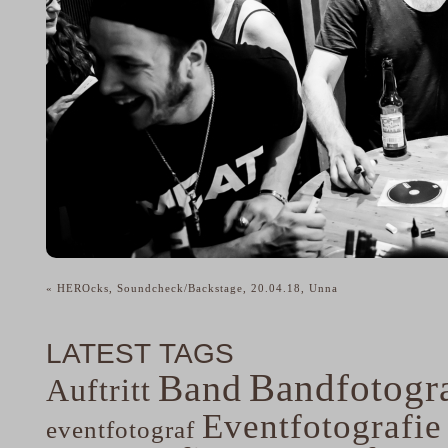
«
HEROcks, Soundcheck/Backstage, 20.04.18, Unna
LATEST TAGS
Bandfotogra
Band
Auftritt
Eventfotografie
eventfotograf