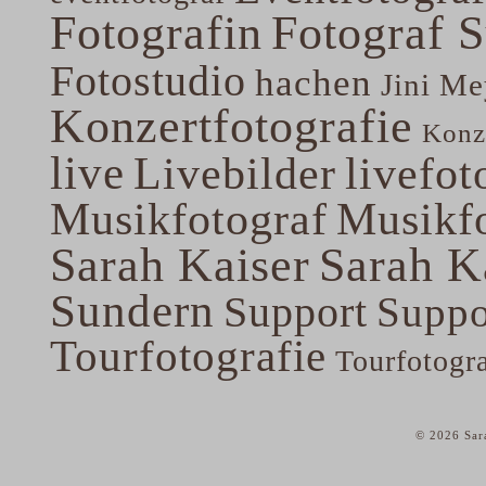
Fotografin
Fotograf 
Fotostudio
hachen
Jini Me
Konzertfotografie
Konze
live
Livebilder
livefot
Musikfotograf
Musikfo
Sarah Kaiser
Sarah K
Sundern
Support
Suppo
Tourfotografie
Tourfotogr
© 2026 Sar
home