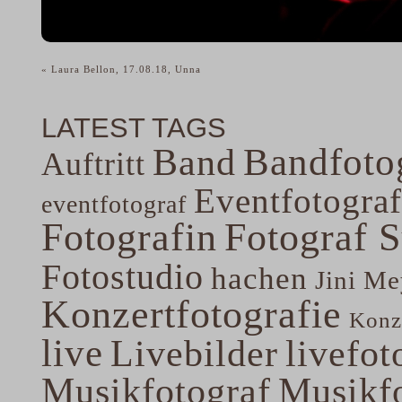
«
Laura Bellon, 17.08.18, Unna
LATEST TAGS
Band
Bandfoto
Auftritt
Eventfotograf
eventfotograf
Fotografin
Fotograf 
Fotostudio
hachen
Jini Me
Konzertfotografie
Konze
live
Livebilder
livefot
Musikfotograf
Musikfo