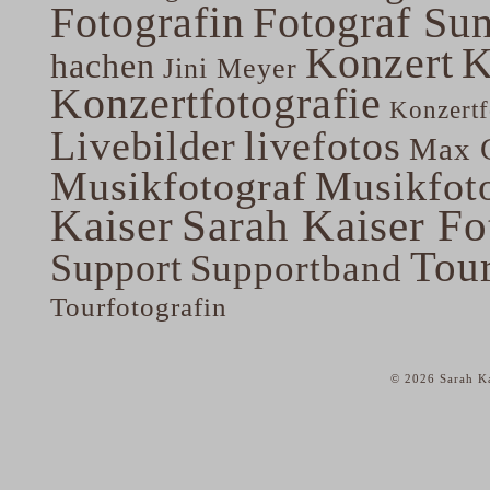
Fotografin
Fotograf Su
Konzert
K
hachen
Jini Meyer
Konzertfotografie
Konzertf
Livebilder
livefotos
Max G
Musikfotograf
Musikfoto
Kaiser
Sarah Kaiser Fo
Tou
Support
Supportband
Tourfotografin
© 2026 Sarah Ka
home