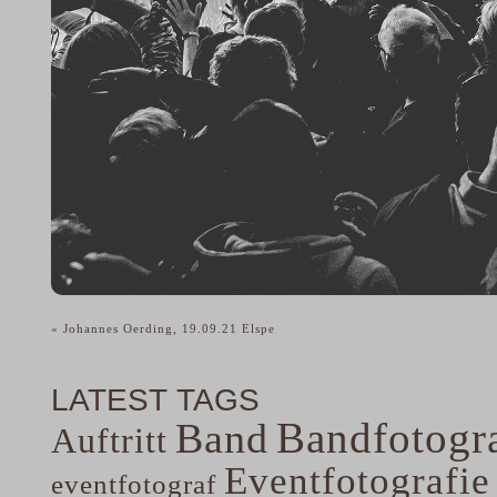
«
Johannes Oerding, 19.09.21 Elspe
LATEST TAGS
Bandfotogra
Band
Auftritt
Eventfotografie
eventfotograf