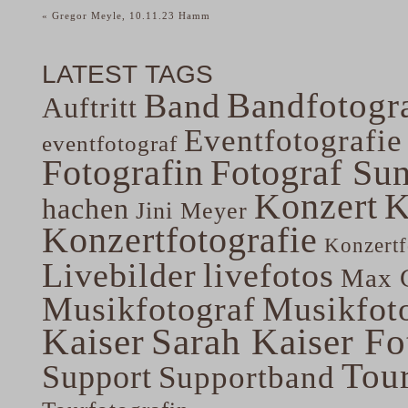
«
Gregor Meyle, 10.11.23 Hamm
LATEST TAGS
Bandfotogra
Band
Auftritt
Eventfotografie
eventfotograf
Fotografin
Fotograf Su
Konzert
K
hachen
Jini Meyer
Konzertfotografie
Konzertf
Livebilder
livefotos
Max G
Musikfotograf
Musikfoto
Kaiser
Sarah Kaiser Fo
Tou
Support
Supportband