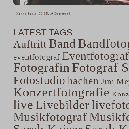
«
Hanna Batka, 09.05.19 Dortmund
LATEST TAGS
Band
Bandfoto
Auftritt
Eventfotograf
eventfotograf
Fotografin
Fotograf 
Fotostudio
hachen
Jini Me
Konzertfotografie
Konze
live
Livebilder
livefot
Musikfotograf
Musikfo
Sarah Kaiser
Sarah K