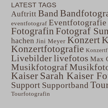
LATEST TAGS
Bandfotogra
Band
Auftritt
Eventfotografie
eventfotograf
Fotografin
Fotograf Su
Konzert
K
hachen
Jini Meyer
Konzertfotografie
Konzertf
Livebilder
livefotos
Max G
Musikfotograf
Musikfoto
Kaiser
Sarah Kaiser Fo
Tou
Support
Supportband
Tourfotografin