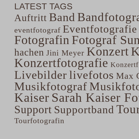
LATEST TAGS
Bandfotogra
Band
Auftritt
Eventfotografie
eventfotograf
Fotografin
Fotograf Su
Konzert
K
hachen
Jini Meyer
Konzertfotografie
Konzertf
Livebilder
livefotos
Max G
Musikfotograf
Musikfoto
Kaiser
Sarah Kaiser Fo
Tou
Support
Supportband
Tourfotografin