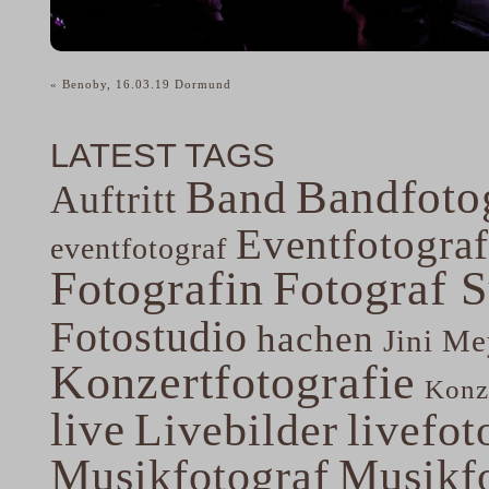
«
Benoby, 16.03.19 Dormund
LATEST TAGS
Band
Bandfoto
Auftritt
Eventfotograf
eventfotograf
Fotografin
Fotograf 
Fotostudio
hachen
Jini Me
Konzertfotografie
Konze
live
Livebilder
livefot
Musikfotograf
Musikfo