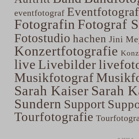
Eventfotograf
eventfotograf
Fotografin
Fotograf 
Fotostudio
hachen
Jini Me
Konzertfotografie
Konze
live
Livebilder
livefot
Musikfotograf
Musikfo
Sarah Kaiser
Sarah K
Sundern
Support
Suppo
Tourfotografie
Tourfotogr