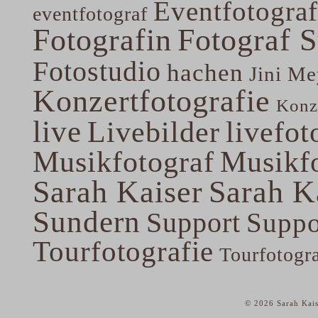
Eventfotograf
eventfotograf
Fotografin
Fotograf 
Fotostudio
hachen
Jini Me
Konzertfotografie
Konze
live
Livebilder
livefot
Musikfotograf
Musikfo
Sarah Kaiser
Sarah K
Sundern
Support
Suppo
Tourfotografie
Tourfotogr
© 2026 Sarah Kais