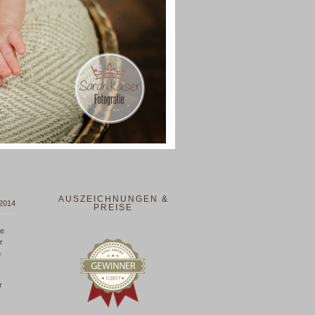
AUSZEICHNUNGEN &
 2014
PREISE
te
r
h
r