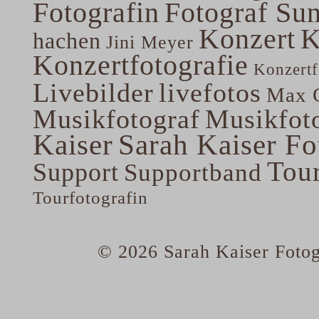
Fotografin
Fotograf Su
Konzert
K
hachen
Jini Meyer
Konzertfotografie
Konzertf
Livebilder
livefotos
Max G
Musikfotograf
Musikfoto
Kaiser
Sarah Kaiser Fo
Tou
Support
Supportband
Tourfotografin
© 2026 Sarah Kaiser Fotog
home