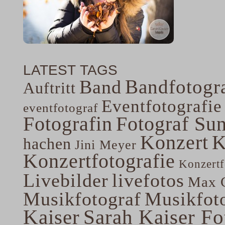
LATEST TAGS
Bandfotogra
Band
Auftritt
Eventfotografie
eventfotograf
Fotografin
Fotograf Su
Konzert
K
hachen
Jini Meyer
Konzertfotografie
Konzertf
Livebilder
livefotos
Max G
Musikfotograf
Musikfoto
Kaiser
Sarah Kaiser Fo