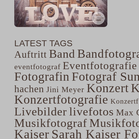
LATEST TAGS
Bandfotogra
Band
Auftritt
Eventfotografie
eventfotograf
Fotografin
Fotograf Su
Konzert
K
hachen
Jini Meyer
Konzertfotografie
Konzertf
Livebilder
livefotos
Max G
Musikfotograf
Musikfoto
Kaiser
Sarah Kaiser Fo