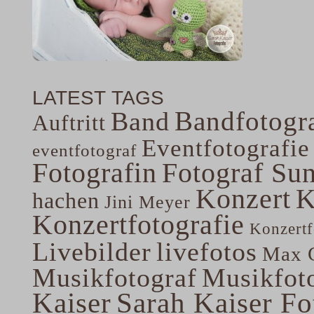
LATEST TAGS
Bandfotogra
Band
Auftritt
Eventfotografie
eventfotograf
Fotografin
Fotograf Su
Konzert
K
hachen
Jini Meyer
Konzertfotografie
Konzertf
Livebilder
livefotos
Max G
Musikfotograf
Musikfoto
Kaiser
Sarah Kaiser Fo