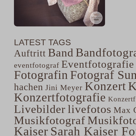
LATEST TAGS
Bandfotogra
Band
Auftritt
Eventfotografie
eventfotograf
Fotografin
Fotograf Su
Konzert
K
hachen
Jini Meyer
Konzertfotografie
Konzertf
Livebilder
livefotos
Max G
Musikfotograf
Musikfoto
Kaiser
Sarah Kaiser Fo