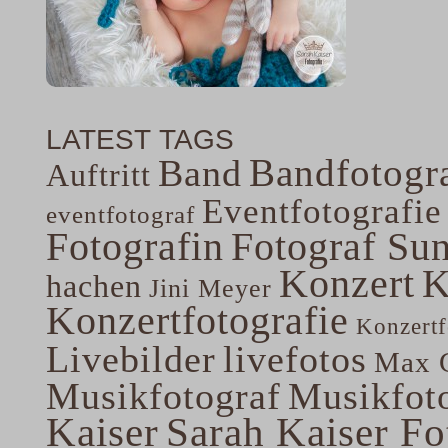
LATEST TAGS
Bandfotogra
Band
Auftritt
Eventfotografie
eventfotograf
Fotografin
Fotograf Su
Konzert
K
hachen
Jini Meyer
Konzertfotografie
Konzertf
Livebilder
livefotos
Max G
Musikfotograf
Musikfoto
Kaiser
Sarah Kaiser Fo