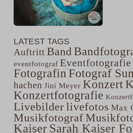
LATEST TAGS
Bandfotogra
Band
Auftritt
Eventfotografie
eventfotograf
Fotografin
Fotograf Su
Konzert
K
hachen
Jini Meyer
Konzertfotografie
Konzertf
Livebilder
livefotos
Max G
Musikfotograf
Musikfoto
Kaiser
Sarah Kaiser Fo