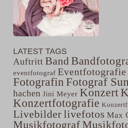
LATEST TAGS
Bandfotogra
Band
Auftritt
Eventfotografie
eventfotograf
Fotografin
Fotograf Su
Konzert
K
hachen
Jini Meyer
Konzertfotografie
Konzertf
Livebilder
livefotos
Max G
Musikfotograf
Musikfoto