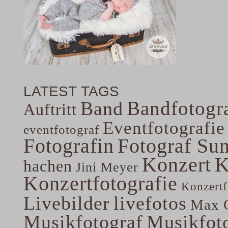
LATEST TAGS
Bandfotogra
Band
Auftritt
Eventfotografie
eventfotograf
Fotografin
Fotograf Su
Konzert
K
hachen
Jini Meyer
Konzertfotografie
Konzertf
Livebilder
livefotos
Max G
Musikfotograf
Musikfoto