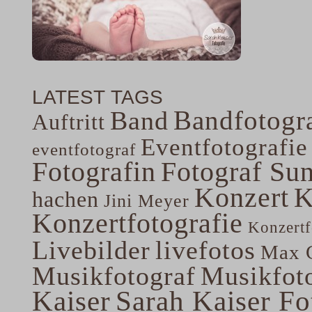
LATEST TAGS
Bandfotogra
Band
Auftritt
Eventfotografie
eventfotograf
Fotografin
Fotograf Su
Konzert
K
hachen
Jini Meyer
Konzertfotografie
Konzertf
Livebilder
livefotos
Max G
Musikfotograf
Musikfoto
Kaiser
Sarah Kaiser Fo