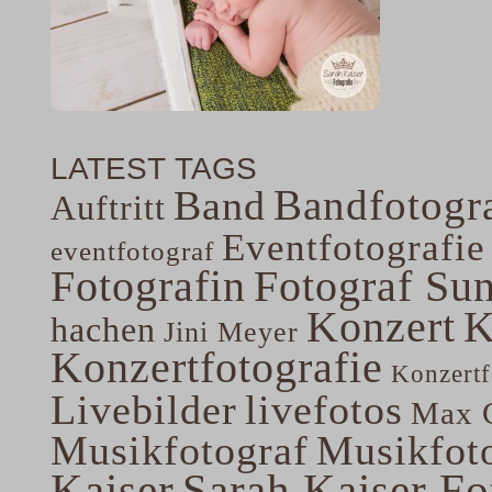
LATEST TAGS
Bandfotogra
Band
Auftritt
Eventfotografie
eventfotograf
Fotografin
Fotograf Su
Konzert
K
hachen
Jini Meyer
Konzertfotografie
Konzertf
Livebilder
livefotos
Max G
Musikfotograf
Musikfoto
Kaiser
Sarah Kaiser Fo