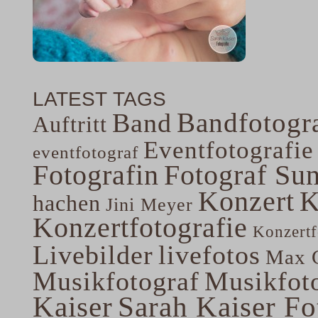
LATEST TAGS
Bandfotogra
Band
Auftritt
Eventfotografie
eventfotograf
Fotografin
Fotograf Su
Konzert
K
hachen
Jini Meyer
Konzertfotografie
Konzertf
Livebilder
livefotos
Max G
Musikfotograf
Musikfoto
Kaiser
Sarah Kaiser Fo