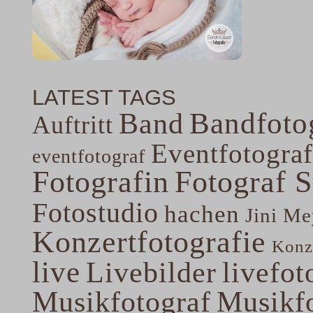
LATEST TAGS
Band
Bandfoto
Auftritt
Eventfotograf
eventfotograf
Fotografin
Fotograf 
Fotostudio
hachen
Jini Me
Konzertfotografie
Konze
live
Livebilder
livefot
Musikfotograf
Musikfo