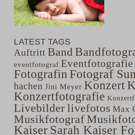
LATEST TAGS
Bandfotogra
Band
Auftritt
Eventfotografie
eventfotograf
Fotografin
Fotograf Su
Konzert
K
hachen
Jini Meyer
Konzertfotografie
Konzertf
Livebilder
livefotos
Max G
Musikfotograf
Musikfoto
Kaiser
Sarah Kaiser Fo