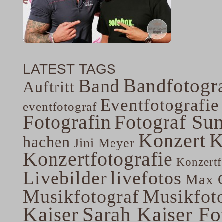
LATEST TAGS
Bandfotogra
Band
Auftritt
Eventfotografie
eventfotograf
Fotografin
Fotograf Su
Konzert
K
hachen
Jini Meyer
Konzertfotografie
Konzertf
Livebilder
livefotos
Max G
Musikfotograf
Musikfoto
Kaiser
Sarah Kaiser Fo