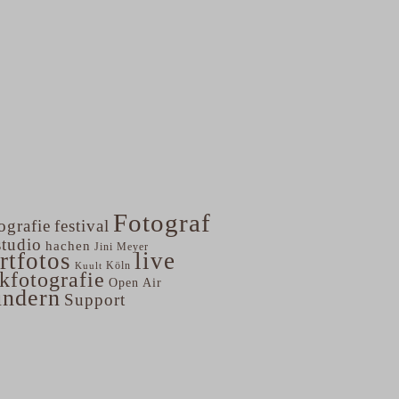
Fotograf
ografie
festival
studio
hachen
Jini Meyer
rtfotos
live
Köln
Kuult
kfotografie
Open Air
undern
Support