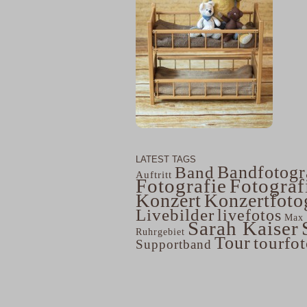
LATEST TAGS
Bandfotogr
Band
Auftritt
Fotografie
Fotograf
Konzert
Konzertfoto
Livebilder
livefotos
Max 
Sarah Kaiser
Ruhrgebiet
Tour
tourfo
Supportband
home