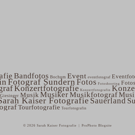
afie
Bandfotos
Event
Eventfot
Bochum
eventfotograf
in
Fotograf Sundern
Fotos
Foto
Fotoshooting
graf
Konzertfotografie
Konze
Konzertfotografin
Musiker
Musikfotograf
Musi
Musik
Giesinger
Sarah Kaiser Fotografie
Sauerland
S
tograf
Tourfotografie
Tourfotografin
© 2026 Sarah Kaiser Fotografie
|
ProPhoto Blogsite