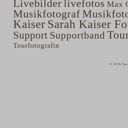
Livebilder
livefotos
Max G
Musikfotograf
Musikfoto
Kaiser
Sarah Kaiser Fo
Tou
Support
Supportband
Tourfotografin
© 2026 Sar
home