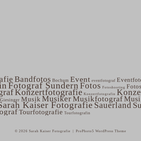
afie
Bandfotos
Event
Eventfot
Bochum
eventfotograf
in
Fotograf Sundern
Fotos
Foto
Fotoshooting
graf
Konzertfotografie
Konze
Konzertfotografin
Musiker
Musikfotograf
Musi
Musik
Giesinger
Sarah Kaiser Fotografie
Sauerland
S
tograf
Tourfotografie
Tourfotografin
© 2026 Sarah Kaiser Fotografie
|
ProPhoto5 WordPress Theme