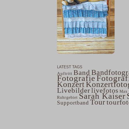
LATEST TAGS
Bandfotogr
Band
Auftritt
Fotografie
Fotograf
Konzert
Konzertfoto
Livebilder
livefotos
Max 
Sarah Kaiser
Ruhrgebiet
Tour
tourfo
Supportband
home