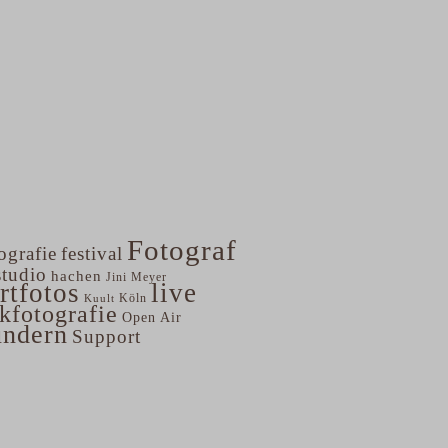
Fotograf
ografie
festival
studio
hachen
Jini Meyer
rtfotos
live
Köln
Kuult
kfotografie
Open Air
undern
Support