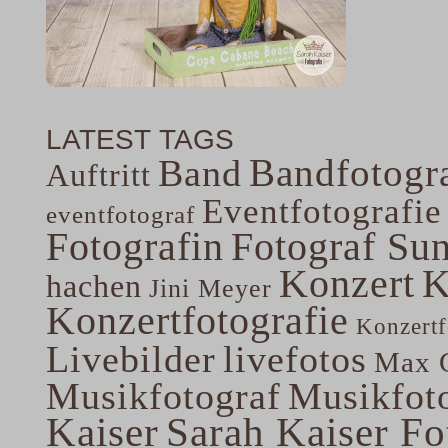
LATEST TAGS
Bandfotogra
Band
Auftritt
Eventfotografie
eventfotograf
Fotografin
Fotograf Su
Konzert
K
hachen
Jini Meyer
Konzertfotografie
Konzertf
Livebilder
livefotos
Max G
Musikfotograf
Musikfoto
Kaiser
Sarah Kaiser Fo