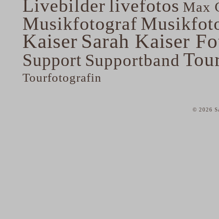
Livebilder
livefotos
Max G
Musikfotograf
Musikfoto
Kaiser
Sarah Kaiser Fo
Tou
Support
Supportband
Tourfotografin
© 2026 Sa
home